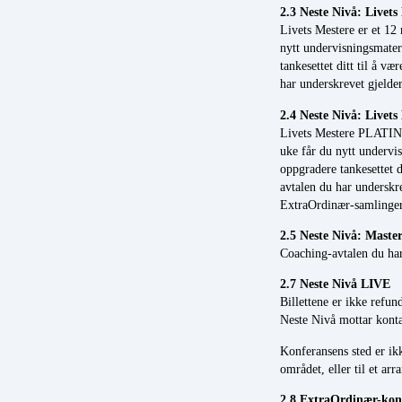
2.3 Neste Nivå: Livets
Livets Mestere er et 12
nytt undervisningsmater
tankesettet ditt til å 
har underskrevet gjelde
2.4 Neste Nivå: Live
Livets Mestere PLATINU
uke får du nytt undervi
oppgradere tankesettet 
avtalen du har underskr
ExtraOrdinær-samlinger 
2.5 Neste Nivå: Mast
Coaching-avtalen du har
2.7 Neste Nivå LIVE
Billettene er ikke refun
Neste Nivå mottar kontak
Konferansens sted er ikk
området, eller til et a
2.8 ExtraOrdinær-kon