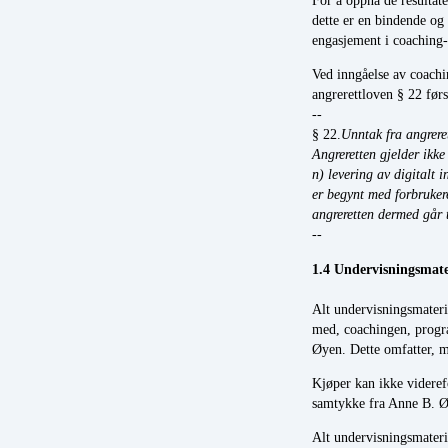
dette er en bindende og 
engasjement i coaching
Ved inngåelse av coachin
angrerettloven § 22 førs
--
§ 22.
Unntak fra angrere
Angreretten gjelder ikke
n) levering av digitalt 
er begynt med forbruker
angreretten dermed går 
--
1.4 Und
Alt undervisningsmateria
med, coachingen, progr
Øyen. Dette omfatter, me
Kjøper kan ikke videref
samtykke fra Anne B. Ø
Alt undervisningsmateria