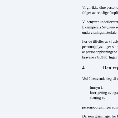
Vi gir ikke dine persono
følger av rettslige forpl
Vi benytter underlevera
Eksempelvis
Simplero
so
undervisningsmateriale,
For de tilfeller at vi 
personopplysninger sikr
at personopplysningene 
kravene i GDPR. Ingen 
4 Den registre
Ved å henvende deg til o
innsyn i,
korrigering av og/e
sletting av
personopplysninger som
Dersom grunnlaget for b