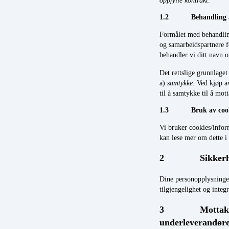
1.2 Behandling av p
Formålet med behandlinge
og samarbeidspartnere f
behandler vi ditt navn o
Det rettslige grunnlage
a)
samtykke
. Ved kjøp a
til å samtykke til å mo
1.3 Bruk av cookie
Vi bruker cookies/info
kan lese mer om dette i
2 Sikkerh
Dine personopplysninger
tilgjengelighet og integr
3 Mottakere a
underleverandør