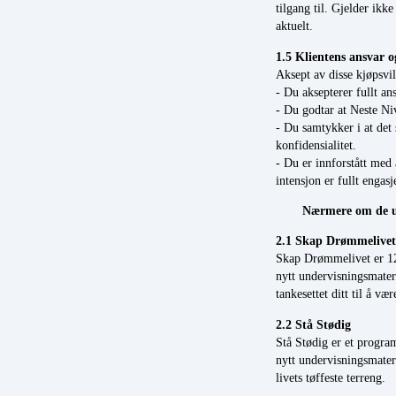
tilgang til. Gjelder ik
aktuelt.
1.5 Klientens ansvar og
Aksept av disse kjøpsvi
- Du aksepterer fullt an
- Du godtar at Neste Niv
- Du samtykker i at det
konfidensialitet.
- Du er innforstått med 
intensjon er fullt enga
Nærmere om de ul
2.1 Skap Drømmelivet
Skap Drømmelivet er 12
nytt undervisningsmater
tankesettet ditt til å 
2.2 Stå Stødig
Stå Stødig er et progra
nytt undervisningsmater
livets tøffeste terreng.