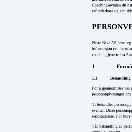
Coaching-avtalen du har 
refunderbare og kan ikk
PERSONV
Neste Nivå AS bryr seg
informasjon om hvordan
coachingtjeneste fra A
1 Formålet me
1.1 Behandling av pe
For å gjennomføre veil
personopplysninger om 
Vi behandler personopp
eventer. Disse personop
e-postadresse. For kurs 
Vår behandling av perso
oppfylle kontrakt
.