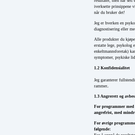
resultater, men har sett
iverksette prinsippene 
når du bruker det!
Jeg er hverken en psykol
diagnostisering eller med
Alle produkter du kjøpe
erstatte lege, psykolog 
enkeltmannsforetak) kan 
symptomer, psykiske lide
1.2 Konfidensialitet
Jeg garanterer fullstend
rammer
.
1.3 Angrerett og avbes
For programmer med va
angrefrist, med mindre
For øvrige programmer
fø
For å oppnå de resultate